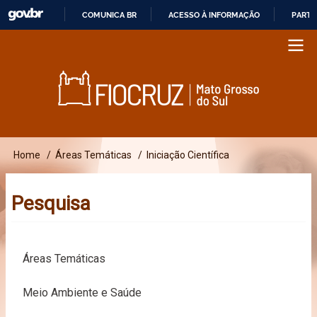
COMUNICA BR
ACESSO À INFORMAÇÃO
PARTI
Pular
I
para
R
o
P
conteúdo
A
principal
R
A
O
Home
Áreas Temáticas
Iniciação Científica
Main
Trilha
C
navigation
O
de
Pesquisa
N
navegação
T
E
Áreas Temáticas
Ú
D
Meio Ambiente e Saúde
O