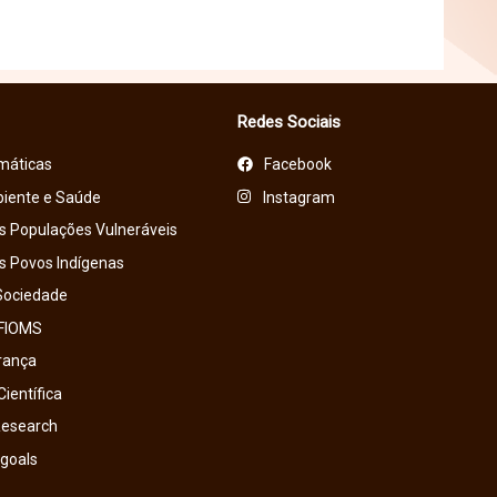
Redes Sociais
máticas
Facebook
iente e Saúde
Instagram
s Populações Vulneráveis
s Povos Indígenas
Sociedade
FIOMS
rança
Científica
Research
 goals