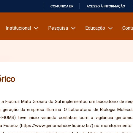
COMUNICA BR
ACESSO À INFORMAÇÃO
I
R
Institucional
Pesquisa
Educação
Cont
P
A
R
A
O
C
órico
O
N
T
 a Fiocruz Mato Grosso do Sul implementou um laboratório de sequ
E
a geração da empresa Illumina. O Laboratório de Biologia Molec
Ú
-FIOMS) teve início visando contribuir com a vigilância gen
D
 Fiocruz (https://www.genomahcov.fiocruz.br/) no monitoramento 
O