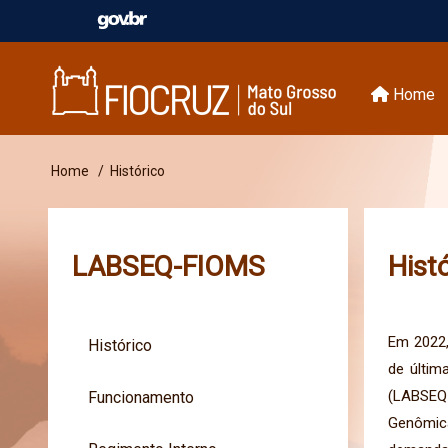
Pular
para
Home
Main
o
conteúdo
navigation
principal
Home
Histórico
Trilha
de
LABSEQ-FIOMS
Hist
navegação
Em 2022,
Histórico
de últim
(LABSEQ
Funcionamento
Genômica