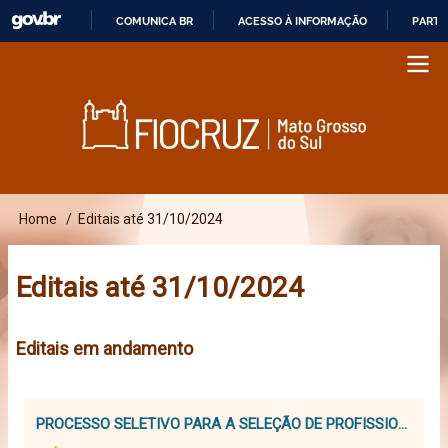
COMUNICA BR
ACESSO À INFORMAÇÃO
PARTI
Pular
I
para
R
o
P
conteúdo
A
principal
R
A
O
Home
Editais até 31/10/2024
Main
Trilha
C
navigation
O
de
Editais até 31/10/2024
N
navegação
T
Editais em andamento
E
Ú
D
PROCESSO SELETIVO PARA A SELEÇÃO
O