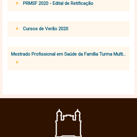
+
PRMSF 2020 - Edital de Retificação
+
Cursos de Verão 2020
Mestrado Profissional em Saúde da Família Turma Multiprof
+